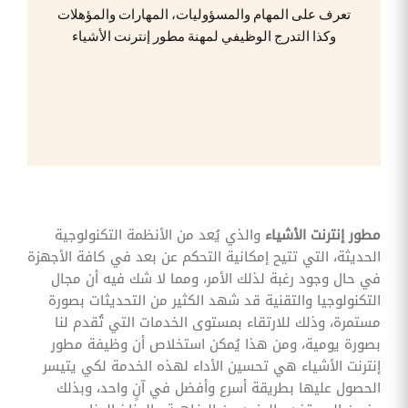
وقوائم
تعرف على المهام والمسؤوليات، المهارات والمؤهلات
الاختيار
وكذا التدرج الوظيفي لمهنة مطور إنترنت الأشياء
تحسين
متابعة
مهام
وقوائم
التحقق
الخاصة
بالموارد
البشرية
تتبع
التأمين
الصحي
مطور إنترنت الأشياء
والذي يُعد من الأنظمة التكنولوجية
الحديثة، التي تتيح إمكانية التحكم عن بعد في كافة الأجهزة
قم بتتبع
طلبات
في حال وجود رغبة لذلك الأمر، ومما لا شك فيه أن مجال
استرداد
التكنولوجيا والتقنية قد شهد الكثير من التحديثات بصورة
تكاليف
الرعاية
مستمرة، وذلك للارتقاء بمستوى الخدمات التي تُقدم لنا
بصورة يومية، ومن هذا يُمكن استخلاص أن وظيفة مطور
إنترنت الأشياء هي تحسين الأداء لهذه الخدمة لكي يتيسر
الحصول عليها بطريقة أسرع وأفضل في آنٍ واحد، وبذلك