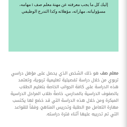
وقوائم
إليك كل ما يجب معرفته عن مهنة معلم صف : مهامه،
الاختيار
مسؤولياته، مهاراته، مؤهلاته وكذا التدرج الوظيفي
تحسين
متابعة
مهام
وقوائم
التحقق
الخاصة
بالموارد
البشرية
تتبع
التأمين
الصحي
معلم صف
هو ذلك الشخص الذي يحصل على مؤهل دراسي
تربوي من خلال دراسة تفصيلية تعليمية تربوية، وتعتمد
قم بتتبع
طلبات
هذه الدراسة على كافة الجوانب الخاصة بتعليم الطلاب
استرداد
بالصفوف الدراسية بالمدارس، خاصةً طلاب المراحل الدراسية
تكاليف
الرعاية
المبكرة ومن خلال هذه الدراسة التي قد خضع لها يكتسب
مهارة التعامل مع الطلبة وتدريس المناهج، وفقاً للقواعد
التي تم تدريبه عليها أثناء فترة دراسته.