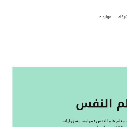
وظيف
أجهزة
ركاء
موارد
عملية التوظيف الخاصة بك
إدارة أسطول الاعلاميات الخاصة بموظف
بسهولة
دماج الموظفين الجدد
برامج
 ادماج موظفيك الجدد
وضع قائمة البرامج المستخدمة من قب
كوين
تتبع التدخلات
عة أفضل لمسارات تدريب موظفيك
تحويل طلبات تدخلات تكنولوجيا المعلوم
تنسيقات رقمية
راء الموظفين
موظفيك
م النفس
 معلم علم النفس : مهامه، مسؤولياته،