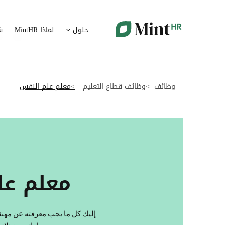
شؤون الموظفين
ت
حلول
لماذا MintHR
ش
بيانات الموارد البشرية ممركزة في بوابة واحدة
قم برقمنة 
الإجازات و الغيابات
إ
قم برقمنة إدارة الإجازات و الغيابات
قم بتسهيل
وظائف
وظائف قطاع التعليم
معلم علم النفس
ت
تدبير الوثائق
ضمان متاب
قم بإدارة الوثائق الإدارية بشكل أوتوماتيكي
تقارير النفقات
آ
رقمنة إدارة تقارير النفقات
جس نبض 
معلم عل
الرواتب و التعويض
اعداد الرواتب بشكل أسهل
إليك كل ما يجب معرفته عن مهنة