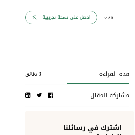
بوابة الموظف
احصل على نسخة تجريبية
AR
يك
لوحه القيادة
تقارير الموارد البشرية
ل كل موظف
ربط المواقع
ات إلى
مدة القراءة
3
دقائق
أحداث الشركة
مشاركة المقال
دليل الشركات
عمليات المصادقة
اشترك في رسائلنا