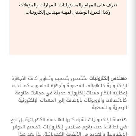
وقوائم
تعرف على المهام والمسؤوليات، المهارات والمؤهلات
الاختيار
وكذا التدرج الوظيفي لمهنة مهندس إلكترونيات
تحسين
متابعة
مهام
وقوائم
التحقق
الخاصة
بالموارد
البشرية
تتبع
التأمين
الصحي
مهندس إلكترونيات
متخصص بتصميم وتطوير كافة الأجهزة
الإلكترونية كالهواتف المحمولة وأجهزة الحاسوب، كما لديه
قم بتتبع
طلبات
إمكانية ابتكار معدات إلكترونية حديثة في مجالات متنوعة
استرداد
كالاتصالات والروبوتات بالإضافة إلى المعدات الإلكترونية
تكاليف
الرعاية
البصرية والسمعية.
هندسة الإلكترونيات تشبه كثيرا الهندسة الكهربائية بل تقع
في نطاقها حيث يقوم مهندس إلكترونيات بتصميم الدوائر
الإلكترونية والعديد من الأنظمة الكهربائية، لذا يعد هذا