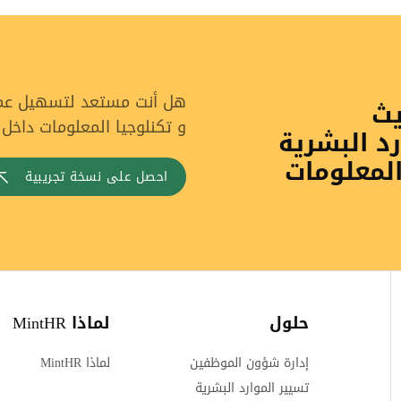
هل أنت مستعد لتسهيل عملي
يث
و تكنلوجيا المعلومات داخل
رد البشرية
المعلومات
احصل على نسخة تجريبية
حلول
لماذا MintHR
إدارة شؤون الموظفين
لماذا MintHR
تسيير الموارد البشرية