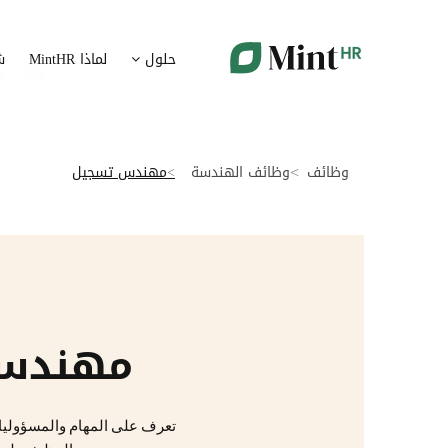
شؤون الموظفين
ت
حلول
لماذا MintHR
ش
بيانات الموارد البشرية ممركزة في بوابة واحدة
قم برقمنة 
الإجازات و الغيابات
إ
قم برقمنة إدارة الإجازات و الغيابات
قم بتسهيل
وظائف
وظائف الهندسة
مهندس تسجيل
ت
تدبير الوثائق
ضمان متاب
قم بإدارة الوثائق الإدارية بشكل أوتوماتيكي
تقارير النفقات
آ
رقمنة إدارة تقارير النفقات
جس نبض 
مهندس
الرواتب و التعويض
اعداد الرواتب بشكل أسهل
تعرف على المهام والمسؤوليات