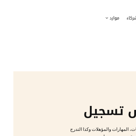
وظيف
أجهزة
ركاء
موارد
عملية التوظيف الخاصة بك
إدارة أسطول الاعلاميات الخاصة بموظف
بسهولة
دماج الموظفين الجدد
برامج
 ادماج موظفيك الجدد
وضع قائمة البرامج المستخدمة من قب
كوين
تتبع التدخلات
عة أفضل لمسارات تدريب موظفيك
تحويل طلبات تدخلات تكنولوجيا المعلوم
تنسيقات رقمية
راء الموظفين
موظفيك
 تسجيل
، المهارات والمؤهلات وكذا التدرج