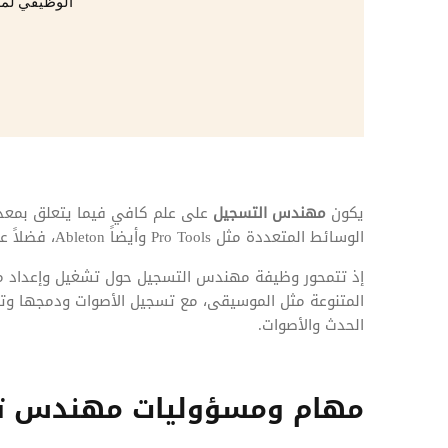
المهام وقوائم الاختيار
الوظيفي لم
تحسين متابعة مهام وقوائم التحقق الخاصة
بالموارد البشرية
تتبع التأمين الصحي
قم بتتبع طلبات استرداد تكاليف الرعاية
يكون
مهندس التسجيل
على علم كافي فيما يتعلق بمعد
الوسائط المتعددة مثل Pro Tools وأيضاً Ableton، فضلاً عن التقنيات المختلفة المتبعة في تسجيل وتعديل الصوت.
إذ تتمحور وظيفة مهندس التسجيل حول تشغيل وإعداد مع
المتنوعة مثل الموسيقى، مع تسجيل الأصوات ودمجها وتعدي
الحدث والأصوات.
مهام ومسؤوليات مهندس ت