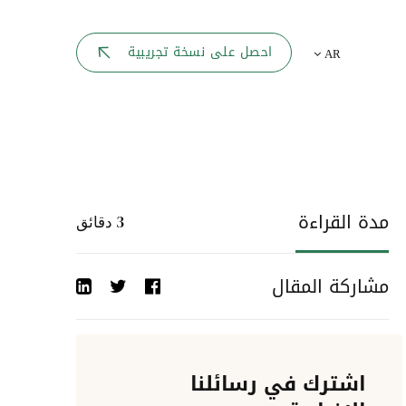
بوابة الموظف
احصل على نسخة تجريبية
AR
يك
لوحه القيادة
تقارير الموارد البشرية
ل كل موظف
ربط المواقع
ات إلى
مدة القراءة
3
دقائق
أحداث الشركة
مشاركة المقال
دليل الشركات
عمليات المصادقة
اشترك في رسائلنا