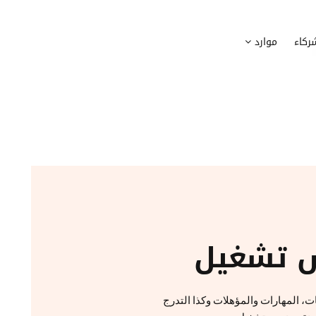
وظيف
أجهزة
ركاء
موارد
عملية التوظيف الخاصة بك
إدارة أسطول الاعلاميات الخاصة بموظف
بسهولة
دماج الموظفين الجدد
برامج
 ادماج موظفيك الجدد
وضع قائمة البرامج المستخدمة من قب
كوين
تتبع التدخلات
عة أفضل لمسارات تدريب موظفيك
تحويل طلبات تدخلات تكنولوجيا المعلوم
تنسيقات رقمية
راء الموظفين
موظفيك
 تشغيل
، المهارات والمؤهلات وكذا التدرج