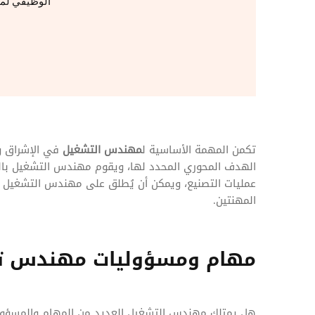
المهام وقوائم الاختيار
الوظيفي لم
تحسين متابعة مهام وقوائم التحقق الخاصة
بالموارد البشرية
تتبع التأمين الصحي
قم بتتبع طلبات استرداد تكاليف الرعاية
تكمن المهمة الأساسية ل
مهندس التشغيل
في الإشراق و
الهدف المحوري المحدد لها، ويقوم مهندس التشغيل بال
عمليات التصنيع، ويمكن أن يُطلق على مهندس التشغيل مه
المهنتين.
مهام ومسؤوليات مهندس ت
هل يمتلك مهندس التشغيل العديد من المهام والمسؤوليا