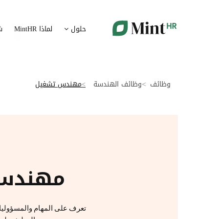
شؤون الموظفين
ت
حلول
لماذا MintHR
ش
بيانات الموارد البشرية ممركزة في بوابة واحدة
قم برقمنة 
الإجازات و الغيابات
إ
قم برقمنة إدارة الإجازات و الغيابات
قم بتسهيل
وظائف
وظائف الهندسة
مهندس تشغيل
ت
تدبير الوثائق
ضمان متاب
قم بإدارة الوثائق الإدارية بشكل أوتوماتيكي
تقارير النفقات
آ
رقمنة إدارة تقارير النفقات
جس نبض 
مهندس
الرواتب و التعويض
اعداد الرواتب بشكل أسهل
تعرف على المهام والمسؤوليات