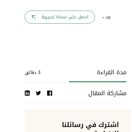
بوابة الموظف
احصل على نسخة تجريبية
AR
يك
لوحه القيادة
تقارير الموارد البشرية
ل كل موظف
ربط المواقع
ات إلى
مدة القراءة
3
دقائق
أحداث الشركة
مشاركة المقال
دليل الشركات
عمليات المصادقة
اشترك في رسائلنا