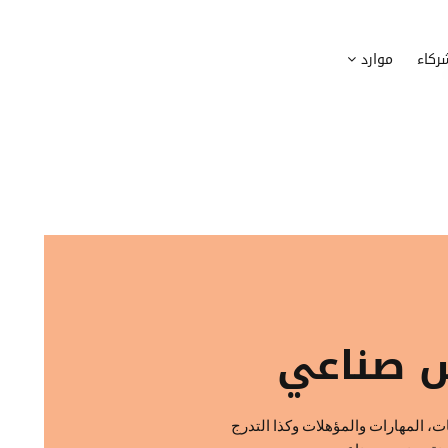
وظيف
أجهزة
ركاء
موارد
عملية التوظيف الخاصة بك
إدارة أسطول الاعلاميات الخاصة بموظف
بسهولة
دماج الموظفين الجدد
برامج
 ادماج موظفيك الجدد
وضع قائمة البرامج المستخدمة من قب
كوين
تتبع التدخلات
عة أفضل لمسارات تدريب موظفيك
تحويل طلبات تدخلات تكنولوجيا المعلوم
تنسيقات رقمية
راء الموظفين
موظفيك
 صناعي
، المهارات والمؤهلات وكذا التدرج