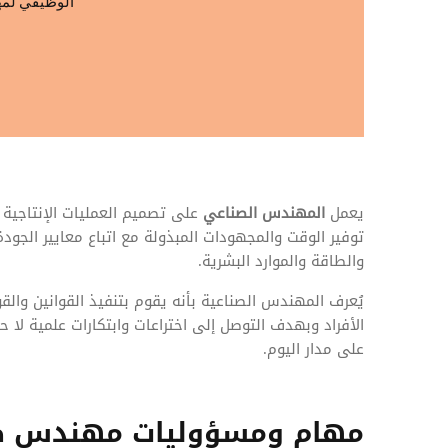
المهام وقوائم الاختيار
الوظيفي لم
تحسين متابعة مهام وقوائم التحقق الخاصة
بالموارد البشرية
تتبع التأمين الصحي
قم بتتبع طلبات استرداد تكاليف الرعاية
يعمل
المهندس الصناعي
على تصميم العمليات الإنتاجية 
توفير الوقت والمجهودات المبذولة مع اتباع معايير الجودة
والطاقة والموارد البشرية.
يُعرف المهندس الصناعية بأنه يقوم بتنفيذ القوانين والقو
الأفراد وبهدف التوصل إلى اختراعات وابتكارات علمية لا
على مدار اليوم.
مهام ومسؤوليات مهندس ص