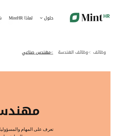
شؤون الموظفين
ت
حلول
لماذا MintHR
ش
بيانات الموارد البشرية ممركزة في بوابة واحدة
قم برقمنة 
الإجازات و الغيابات
إ
قم برقمنة إدارة الإجازات و الغيابات
قم بتسهيل
وظائف
وظائف الهندسة
مهندس صناعي
ت
تدبير الوثائق
ضمان متاب
قم بإدارة الوثائق الإدارية بشكل أوتوماتيكي
تقارير النفقات
آ
رقمنة إدارة تقارير النفقات
جس نبض 
مهندس
الرواتب و التعويض
اعداد الرواتب بشكل أسهل
تعرف على المهام والمسؤوليات