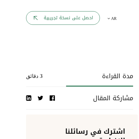
بوابة الموظف
احصل على نسخة تجريبية
AR
يك
لوحه القيادة
تقارير الموارد البشرية
ل كل موظف
ربط المواقع
ات إلى
مدة القراءة
3
دقائق
أحداث الشركة
مشاركة المقال
دليل الشركات
عمليات المصادقة
اشترك في رسائلنا