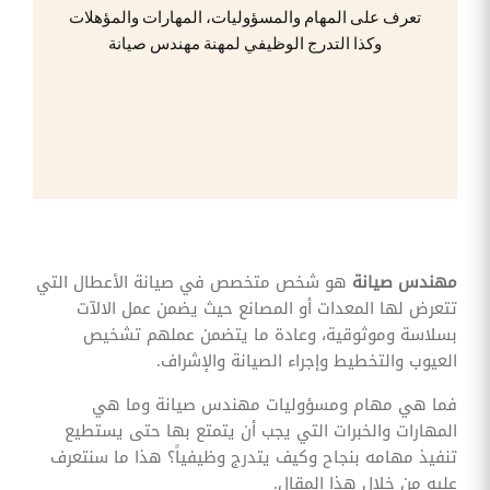
وقوائم
تعرف على المهام والمسؤوليات، المهارات والمؤهلات
الاختيار
وكذا التدرج الوظيفي لمهنة مهندس صيانة
تحسين
متابعة
مهام
وقوائم
التحقق
الخاصة
بالموارد
البشرية
تتبع
التأمين
الصحي
مهندس صيانة
هو شخص متخصص في صيانة الأعطال التي
تتعرض لها المعدات أو المصانع حيث يضمن عمل الالآت
قم بتتبع
طلبات
بسلاسة وموثوقية، وعادة ما يتضمن عملهم تشخيص
استرداد
العيوب والتخطيط وإجراء الصيانة والإشراف.
تكاليف
الرعاية
فما هي مهام ومسؤوليات مهندس صيانة وما هي
المهارات والخبرات التي يجب أن يتمتع بها حتى يستطيع
تنفيذ مهامه بنجاح وكيف يتدرج وظيفياً؟ هذا ما سنتعرف
عليه من خلال هذا المقال.