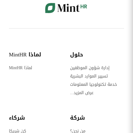
حلول
لماذا MintHR
إدارة شؤون الموظفين
لماذا MintHR
تسيير الموارد البشرية
خدمة تكنولوجيا المعلومات
عرض المزيد...
شركة
شركاء
من نحن؟
كن شريكا