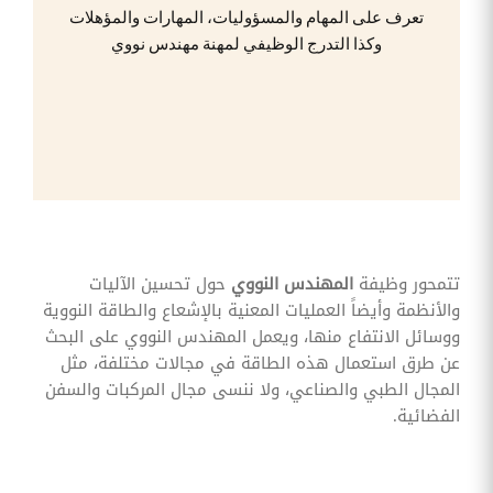
وقوائم
تعرف على المهام والمسؤوليات، المهارات والمؤهلات
الاختيار
وكذا التدرج الوظيفي لمهنة مهندس نووي
تحسين
متابعة
مهام
وقوائم
التحقق
الخاصة
بالموارد
البشرية
تتبع
التأمين
الصحي
تتمحور وظيفة
المهندس النووي
حول تحسين الآليات
والأنظمة وأيضاً العمليات المعنية بالإشعاع والطاقة النووية
قم بتتبع
طلبات
ووسائل الانتفاع منها، ويعمل المهندس النووي على البحث
استرداد
عن طرق استعمال هذه الطاقة في مجالات مختلفة، مثل
تكاليف
الرعاية
المجال الطبي والصناعي، ولا ننسى مجال المركبات والسفن
الفضائية.