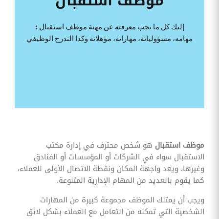
موظف استقبال
وقوائم
الاختيار
إليك كل ما يجب معرفته عن مهنة موظف استقبال :
تحسين
متابعة
مهامه، مسؤولياته، مهاراته، مؤهلاته وكذا التدرج الوظيفي
مهام
وقوائم
التحقق
الخاصة
بالموارد
البشرية
تتبع
التأمين
الصحي
قم بتتبع
موظف استقبال
هو شخص محترف في إدارة مكتب
طلبات
استرداد
الاستقبال سواء في الشركات أو المؤسسات أو الفنادق
تكاليف
وغيرها، ويعد واجهة المكان ونقطة الاتصال الأولى للعملاء،
الرعاية
كما يقوم بالعديد من المهام الإدارية المتنوعة.
ويجب أن يمتلك الموظف مجموعة كبيرة من المهارات
الشخصية التي تمكنه من التعامل مع العملاء بشكل لائق