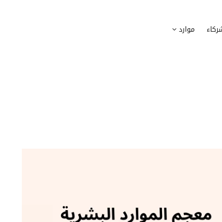
وظيف
أجهزة
ركاء
موارد
عملية التوظيف الخاصة بك
إدارة أسطول الاعلاميات الخاصة بموظف
بسهولة
دماج الموظفين الجدد
برامج
 ادماج موظفيك الجدد
وضع قائمة البرامج المستخدمة من قب
كوين
تتبع التدخلات
عة أفضل لمسارات تدريب موظفيك
تحويل طلبات تدخلات تكنولوجيا المعلوم
تنسيقات رقمية
راء الموظفين
موظفيك