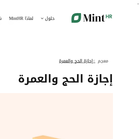
-
شؤون الموظفين
ت
حلول
لماذا MintHR
ش
بيانات الموارد البشرية ممركزة في بوابة واحدة
قم برقمنة 
الإجازات و الغيابات
إ
قم برقمنة إدارة الإجازات و الغيابات
قم بتسهيل
معجم
إجازة الحج والعمرة
ت
تدبير الوثائق
إجازة الحج والعمرة
ضمان متاب
قم بإدارة الوثائق الإدارية بشكل أوتوماتيكي
تقارير النفقات
آ
رقمنة إدارة تقارير النفقات
جس نبض 
الرواتب و التعويض
اعداد الرواتب بشكل أسهل