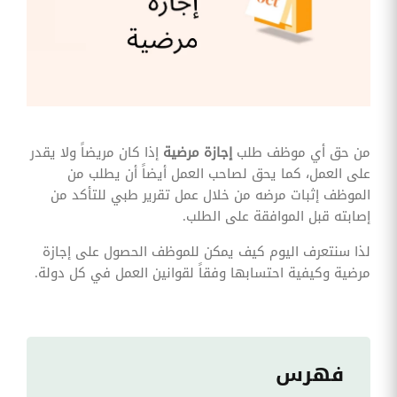
وقوائم
الاختيار
تحسين
متابعة
مهام
وقوائم
التحقق
الخاصة
بالموارد
من حق أي موظف طلب
إجازة مرضية
إذا كان مريضاً ولا يقدر
البشرية
على العمل، كما يحق لصاحب العمل أيضاً أن يطلب من
تتبع
الموظف إثبات مرضه من خلال عمل تقرير طبي للتأكد من
التأمين
إصابته قبل الموافقة على الطلب.
الصحي
لذا سنتعرف اليوم كيف يمكن للموظف الحصول على إجازة
قم بتتبع
طلبات
مرضية وكيفية احتسابها وفقاً لقوانين العمل في كل دولة.
استرداد
تكاليف
الرعاية
فهرس