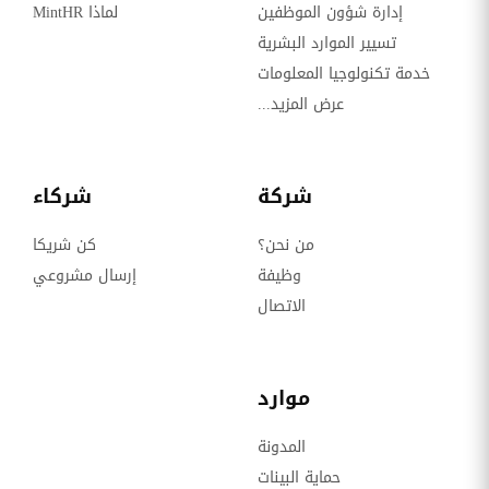
إدارة شؤون الموظفين
لماذا MintHR
تسيير الموارد البشرية
خدمة تكنولوجيا المعلومات
عرض المزيد...
شركة
شركاء
من نحن؟
كن شريكا
وظيفة
إرسال مشروعي
الاتصال
موارد
المدونة
حماية البينات