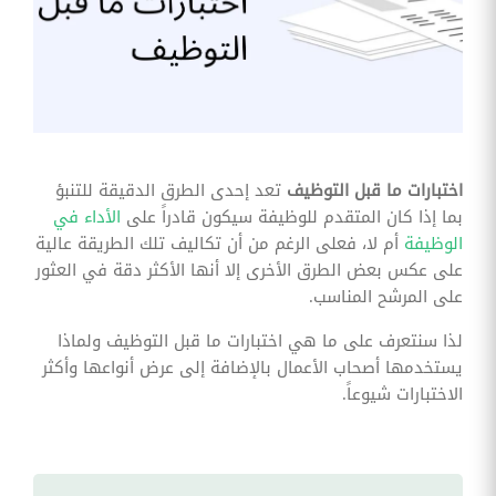
وقوائم
الاختيار
تحسين
متابعة
مهام
وقوائم
التحقق
الخاصة
بالموارد
اختبارات ما قبل التوظيف
تعد إحدى الطرق الدقيقة للتنبؤ
البشرية
بما إذا كان المتقدم للوظيفة سيكون قادراً على
الأداء في
تتبع
الوظيفة
أم لا، فعلى الرغم من أن تكاليف تلك الطريقة عالية
التأمين
على عكس بعض الطرق الأخرى إلا أنها الأكثر دقة في العثور
الصحي
على المرشح المناسب.
قم بتتبع
طلبات
لذا سنتعرف على ما هي اختبارات ما قبل التوظيف ولماذا
استرداد
يستخدمها أصحاب الأعمال بالإضافة إلى عرض أنواعها وأكثر
تكاليف
الرعاية
الاختبارات شيوعاً.