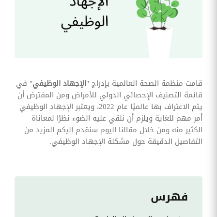
وقوائم
الاختيار
تحسين
متابعة
مهام
وقوائم
التحقق
الخاصة
بالموارد
قامت منظمة الصحة العالمية بإدراج "
الإجهاد الوظيفي
" في
البشرية
قائمة التصنيف الإحصائي الدولي للأمراض ومن المفترض أن
تتبع
يتم الاعتراف بها عالميًا عام 2022، ويعتبر الإجهاد الوظيفي
التأمين
أمر مهم للغاية ويلزم أن نلقي عليه الضوء نظرًا لمعاناة
الصحي
الكثير منه ومن خلال مقالنا اليوم سنقدم إليكم المزيد من
قم بتتبع
التفاصيل الدقيقة حول مشكلة الإجهاد الوظيفي.
طلبات
استرداد
تكاليف
الرعاية
فهرس