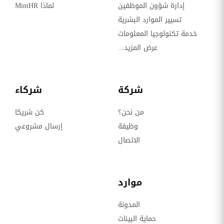
إدارة شؤون الموظفين
لماذا MintHR
تسيير الموارد البشرية
خدمة تكنولوجيا المعلومات
عرض المزيد...
شركة
شركاء
من نحن؟
كن شريكا
وظيفة
إرسال مشروعي
الاتصال
موارد
المدونة
حماية البينات