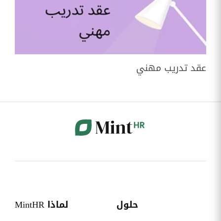
عقد تدريب مھني
حلول
لماذا MintHR