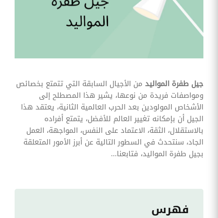
وقوائم
الاختيار
تحسين
متابعة
مهام
وقوائم
التحقق
الخاصة
بالموارد
جيل طفرة المواليد
من الأجيال السابقة التي تتمتع بخصائص
البشرية
ومواصفات فريدة من نوعها، يشير هذا المصطلح إلى
تتبع
الأشخاص المولودين بعد الحرب العالمية الثانية، يعتقد هذا
التأمين
الجيل أن بإمكانه تغيير العالم للأفضل، يتمتع أفراده
الصحي
بالاستقلال، الثقة، الاعتماد على النفس، المواجهة، العمل
قم بتتبع
الجاد، سنتحدث في السطور التالية عن أبرز الأمور المتعلقة
طلبات
بجيل طفرة المواليد، فتابعنا...
استرداد
تكاليف
الرعاية
فهرس