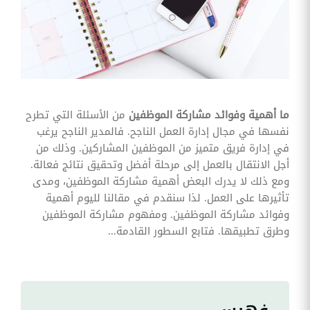
وقوائم
الاختيار
تحسين
متابعة
مهام
وقوائم
التحقق
الخاصة
بالموارد
ما أهمية وفوائد مشاركة الموظفين
من الأسئلة التي تطرح
البشرية
نفسها في مجال إدارة العمل الناجح. فالمدير الناجح يرغب
تتبع
في إدارة فريق متميز من الموظفين المشاركين. وذلك من
التأمين
أجل الانتقال بالعمل إلى مرحلة أفضل وتحقيق نتائج فعالة.
الصحي
ومع ذلك لا يدرك البعض أهمية مشاركة الموظفين، ومدى
تأثيرها على العمل. لذا سنقدم في مقالنا لليوم أهمية
قم بتتبع
طلبات
وفوائد مشاركة الموظفين. ومفهوم مشاركة الموظفين
استرداد
وطرق تطبيقها. فتابع السطور القادمة...
تكاليف
الرعاية