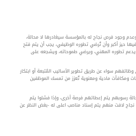
عدم وجود فرص نجاح له بالمؤسسة سيغادرها لا محالة،
يها حيز أكبر وأن تٌرضي تطوره الوظيفي، يجب أن يتم فتح
ا يدعم تطوره المهني، ويرضي طموحاته، ويشجعه على
ظائفهم سواء عن طريق تطوير الأساليب المٌتبعة أو ابتكار
ت ومكافآت مادية ومعنوية تٌعزز من تمسك الموظفين
الة رسوبهم يتم إعطائهم فرصة أخرى، وإذا فشلوا يتم
اح لافت منهم يتم إسناد مناصب اعلى له -بغض النظر عن