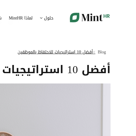
شؤون الموظفين
ت
حلول
لماذا MintHR
ش
بيانات الموارد البشرية ممركزة في بوابة واحدة
قم برقمنة 
الإجازات و الغيابات
إ
قم برقمنة إدارة الإجازات و الغيابات
قم بتسهيل
Blog
أفضل 10 استراتيجيات للاحتفاظ بالموظفين
ت
تدبير الوثائق
أفضل 10 استراتيجيات للاحتفاظ بالموظفين
ضمان متاب
قم بإدارة الوثائق الإدارية بشكل أوتوماتيكي
تقارير النفقات
آ
رقمنة إدارة تقارير النفقات
جس نبض 
الرواتب و التعويض
اعداد الرواتب بشكل أسهل