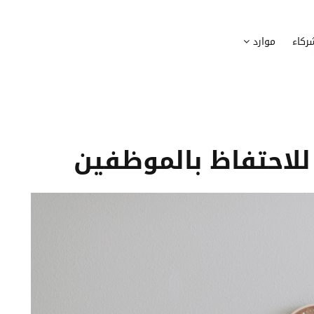
وظيف
أجهزة
ركاء
موارد
عملية التوظيف الخاصة بك
إدارة أسطول الاعلاميات الخاصة بموظف
بسهولة
دماج الموظفين الجدد
برامج
 ادماج موظفيك الجدد
وضع قائمة البرامج المستخدمة من قب
كوين
تتبع التدخلات
عة أفضل لمسارات تدريب موظفيك
تحويل طلبات تدخلات تكنولوجيا المعلوم
تنسيقات رقمية
راء الموظفين
موظفيك