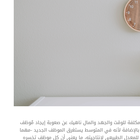
لفة للوقت والجهد والمال ناهيك عن صعوبة إيجاد مٌوظف
 بالإضافة لأنه في المتوسط يستغرق الموظف الجديد -مهما
 للمعدل الطبيعي لإنتاجيته، ما يعني أن كل موظف تخسره