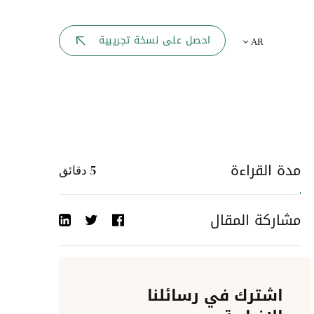
بوابة الموظف
احصل على نسخة تجريبية
AR
يك
لوحه القيادة
تقارير الموارد البشرية
ل كل موظف
ربط المواقع
ات إلى
مدة القراءة
5
دقائق
أحداث الشركة
مشاركة المقال
دليل الشركات
عمليات المصادقة
اشترك في رسائلنا