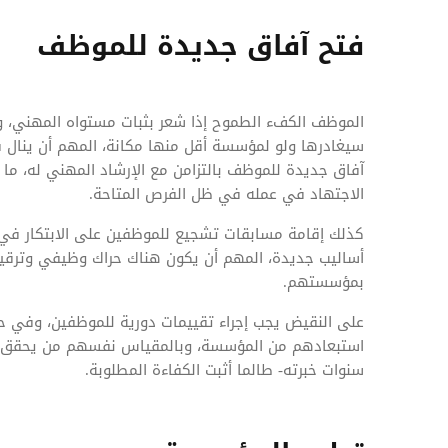
فتح آفاق جديدة للموظف
الموظف الكفء الطموح إذا شعر بثبات مستواه المهني، و
سيغادرها ولو لمؤسسة أقل منها مكانة، المهم أن ينال ف
آفاق جديدة للموظف بالتزامن مع الإرشاد المهني له، م
الاجتهاد في عمله في ظل الفرص المتاحة.
كذلك إقامة مسابقات تشجيع للموظفين على الابتكار في و
أساليب جديدة، المهم أن يكون هناك حراك وظيفي وترقيا
بمؤسستهم.
على النقيض يجب إجراء تقييمات دورية للموظفين، وفي ح
استبعادهم من المؤسسة، وبالمقياس نفسهم من يحقق نج
سنوات خبرته- طالما أثبت الكفاءة المطلوبة.