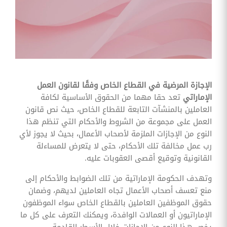
وقوائم
الاختيار
تحسين
متابعة
مهام
وقوائم
التحقق
الخاصة
بالموارد
الإجازة المرضية في القطاع الخاص وفقًا لقانون العمل
البشرية
الإماراتي
تعد حقا مهما من الحقوق الأساسية لكافة
تتبع
العاملين بالمنشآت التابعة للقطاع الخاص، حيث نص قانون
التأمين
العمل على مجموعة من الشروط والأحكام التي تنظم هذا
الصحي
النوع من الإجازات الملزمة لأصحاب الأعمال، بحيث لا يجوز لأي
رب عمل مخالفة تلك الأحكام، حتى لا يتعرض للمساءلة
قم بتتبع
طلبات
القانونية وتوقيع أقصى العقوبات عليه.
استرداد
تكاليف
وتهدف الحكومة الإماراتية من تلك الضوابط والأحكام إلى
الرعاية
منع تعسف أصحاب الأعمال تجاه العاملين لديهم، وضمان
حقوق الموظفين العاملين بالقطاع الخاص سواء الموظفون
الإماراتيون أو العمالات الوافدة، ويمكنك التعرف على كل ما
يخص هذا النوع من الإجازات خلال الأسطر القادمة.