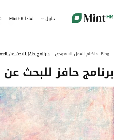
شؤون الموظفين
ت
حلول
لماذا MintHR
ش
بيانات الموارد البشرية ممركزة في بوابة واحدة
قم برقمنة 
الإجازات و الغيابات
إ
قم برقمنة إدارة الإجازات و الغيابات
قم بتسهيل
Blog
نظام العمل السعودي
برنامج حافز للبحث عن ال
ت
تدبير الوثائق
برنامج حافز للبحث عن
ضمان متاب
قم بإدارة الوثائق الإدارية بشكل أوتوماتيكي
تقارير النفقات
آ
رقمنة إدارة تقارير النفقات
جس نبض 
الرواتب و التعويض
اعداد الرواتب بشكل أسهل