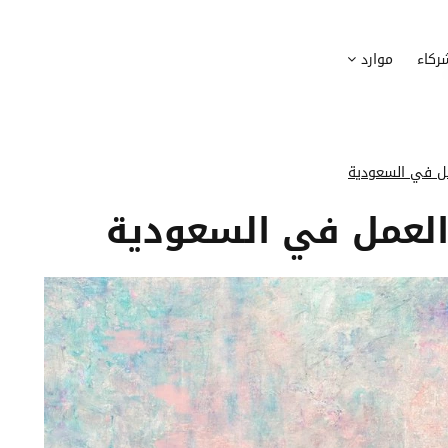
وظيف
أجهزة
ركاء
موارد
عملية التوظيف الخاصة بك
إدارة أسطول الاعلاميات الخاصة بموظف
بسهولة
دماج الموظفين الجدد
برامج
 ادماج موظفيك الجدد
وضع قائمة البرامج المستخدمة من قب
عمل في السعودية
كوين
تتبع التدخلات
 العمل في السعودية
عة أفضل لمسارات تدريب موظفيك
تحويل طلبات تدخلات تكنولوجيا المعلوم
تنسيقات رقمية
راء الموظفين
موظفيك