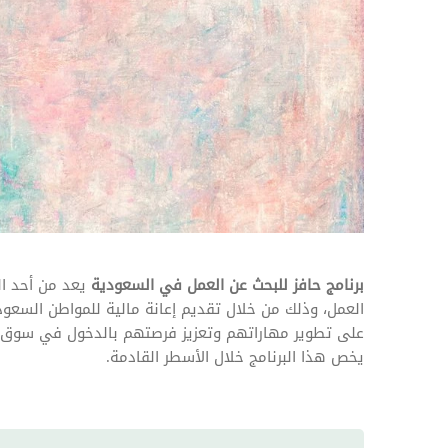
المهام وقوائم الاختيار
تحسين متابعة مهام وقوائم التحقق الخاصة
بالموارد البشرية
تتبع التأمين الصحي
قم بتتبع طلبات استرداد تكاليف الرعاية
برنامج حافز للبحث عن العمل في السعودية
يعد من أحد ال
العمل، وذلك من خلال تقديم إعانة مالية للمواطن السع
على تطوير مهاراتهم وتعزيز فرصتهم بالدخول في سوق ال
يخص هذا البرنامج خلال الأسطر القادمة.