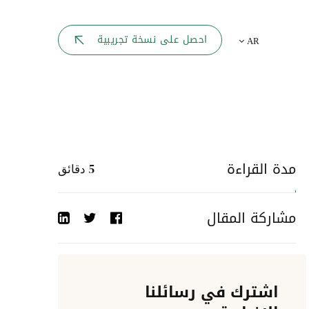
بوابة الموظف
احصل على نسخة تجريبية
AR
يك
لوحه القيادة
تقارير الموارد البشرية
ل كل موظف
ربط المواقع
ات إلى
مدة القراءة
5
دقائق
أحداث الشركة
مشاركة المقال
دليل الشركات
عمليات المصادقة
اشترك في رسائلنا