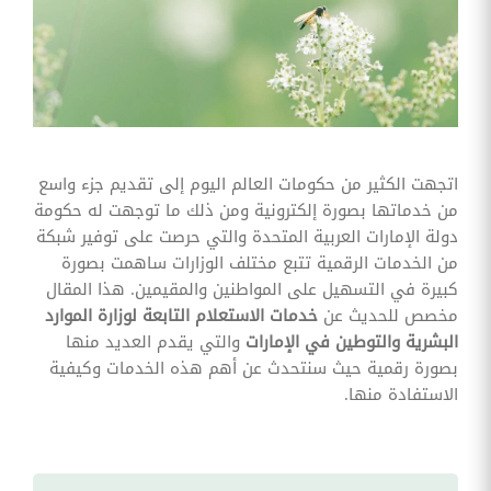
وقوائم
الاختيار
تحسين
متابعة
مهام
وقوائم
التحقق
الخاصة
بالموارد
اتجهت الكثير من حكومات العالم اليوم إلى تقديم جزء واسع
البشرية
من خدماتها بصورة إلكترونية ومن ذلك ما توجهت له حكومة
تتبع
دولة الإمارات العربية المتحدة والتي حرصت على توفير شبكة
التأمين
من الخدمات الرقمية تتبع مختلف الوزارات ساهمت بصورة
الصحي
كبيرة في التسهيل على المواطنين والمقيمين. هذا المقال
مخصص للحديث عن
خدمات الاستعلام التابعة لوزارة الموارد
قم بتتبع
طلبات
البشرية والتوطين في الإمارات
والتي يقدم العديد منها
استرداد
بصورة رقمية حيث سنتحدث عن أهم هذه الخدمات وكيفية
تكاليف
الرعاية
الاستفادة منها.