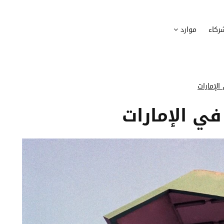
وظيف
أجهزة
ركاء
موارد
عملية التوظيف الخاصة بك
إدارة أسطول الاعلاميات الخاصة بموظف
بسهولة
دماج الموظفين الجدد
برامج
 ادماج موظفيك الجدد
وضع قائمة البرامج المستخدمة من قب
الإمارات
كوين
تتبع التدخلات
في الإمارات
عة أفضل لمسارات تدريب موظفيك
تحويل طلبات تدخلات تكنولوجيا المعلوم
تنسيقات رقمية
راء الموظفين
موظفيك