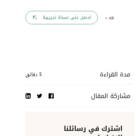
بوابة الموظف
احصل على نسخة تجريبية
AR
يك
لوحه القيادة
تقارير الموارد البشرية
ل كل موظف
ربط المواقع
ات إلى
مدة القراءة
5
دقائق
أحداث الشركة
مشاركة المقال
دليل الشركات
عمليات المصادقة
اشترك في رسائلنا