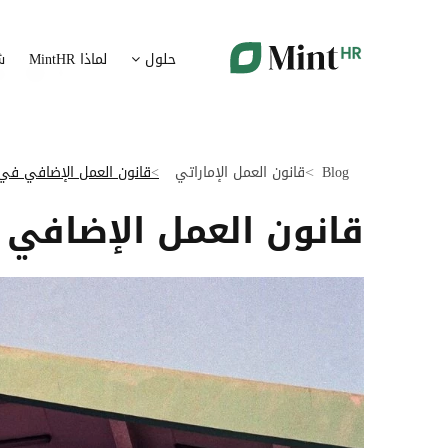
شؤون الموظفين
ت
حلول
لماذا MintHR
ش
بيانات الموارد البشرية ممركزة في بوابة واحدة
قم برقمنة 
الإجازات و الغيابات
إ
قم برقمنة إدارة الإجازات و الغيابات
قم بتسهيل
Blog
قانون العمل الإماراتي
قانون العمل الإضافي في 
ت
تدبير الوثائق
قانون العمل الإضافي 
ضمان متاب
قم بإدارة الوثائق الإدارية بشكل أوتوماتيكي
تقارير النفقات
آ
رقمنة إدارة تقارير النفقات
جس نبض 
الرواتب و التعويض
اعداد الرواتب بشكل أسهل