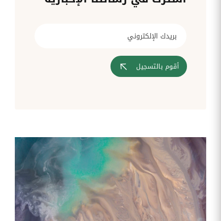
قم بإدارة
تحويل
متابعة
الشركات
الوثائق
طلبات
أفضل
الإدارية
تدخلات
لمسارات
بشكل
تكنولوجيا
تدريب
عمليات
أوتوماتيكي
المعلومات
موظفيك
المصادقة
إلى
تنسيقات
رقمية
أقوم بالتسجيل
مراقبة
تقارير
آراء
الدخول
النفقات
الموظفين
رقمنة إدارة
جس نبض
تقارير
موظفيك
النفقات
الرواتب
و
التعويض
اعداد
الرواتب
بشكل
أسهل
المهام