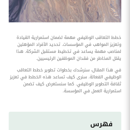
وقوائم
الاختيار
تحسين
متابعة
مهام
وقوائم
التحقق
خطط التعاقب الوظيفي مهمة لضمان استمرارية القيادة
الخاصة
وتعزيز المواهب في المؤسسات. تحديد الأفراد المؤهلين
بالموارد
البشرية
لمناصب مهمة يساعد في تخطيط مستقبل الشركة. هذا
يقلل المخاطر من فقدان الموظفين الرئيسيين.
تتبع
التأمين
في هذا المقال، سنرشدك بخطوات تطوير خطط التعاقب
الصحي
الوظيفي الفعالة. سنرى كيف تساعد هذه الخطط في تعزيز
قم بتتبع
ثقافة التطوير الوظيفي. كما سنستعرض كيف تضمن
طلبات
استمرارية العمل في المؤسسة.
استرداد
تكاليف
الرعاية
فهرس