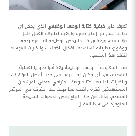
وقوائم
الاختيار
تحسين
متابعة
تعرف على
كيفية كتابة الوصف الوظيفي
الذي يمكن أي
مهام
صاحب عمل من إنتاج صورة واقعية لطبيعة العمل داخل
وقوائم
التحقق
مؤسسته، ويعكس كل ما يخص الوظيفة الشاغرة بدقة
الخاصة
ووضوح، بطريقة تستهدف أفضل الكفاءات والخبرات المؤهلة
بالموارد
البشرية
لتقلد هذا المنصب.
تتبع
فمن المعروف أن وصف الوظيفة يعد أمرا ضروريا لعملية
التأمين
التوظيف في أي مكان عمل يرغب في جذب أفضل المؤهلات
الصحي
والخبرات، لذا يجب كتابة وصف احترافي يعطي المرشحين
قم بتتبع
المستهدفين فكرة واضحة عما تبحث عنه الشركة في المرشح
طلبات
المتقدم، وذلك من خلال اتباع بعض الخطوات البسيطة
استرداد
تكاليف
المتوفرة في هذا المقال.
الرعاية