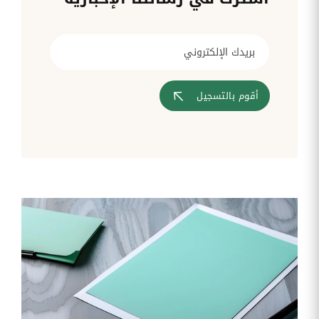
قم بإدارة
تحويل
متابعة
الشركات
الوثائق
طلبات
أفضل
الإدارية
تدخلات
لمسارات
بشكل
تكنولوجيا
تدريب
عمليات
أوتوماتيكي
المعلومات
موظفيك
المصادقة
إلى
تنسيقات
رقمية
أقوم بالتسجيل
مراقبة
تقارير
آراء
الدخول
النفقات
الموظفين
رقمنة إدارة
جس نبض
تقارير
موظفيك
النفقات
الرواتب
و
التعويض
اعداد
الرواتب
بشكل
أسهل
المهام