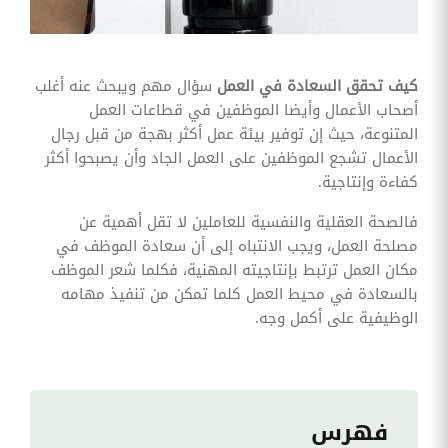
وقوائم
الاختيار
تحسين
متابعة
كيف تحقق السعادة في العمل
سؤال مهم ويبحث عنه أغلب
مهام
أصحاب الأعمال وأيضا الموظفين في قطاعات العمل
وقوائم
التحقق
المتنوعة، حيث إن توفير بيئة عمل أكثر بهجة من قبل رجال
الخاصة
الأعمال تشجع الموظفين على العمل الجاد وأن يصبحوا أكثر
بالموارد
البشرية
كفاءة وإنتاجية.
تتبع
فالصحة العقلية والنفسية للعاملين لا تقل أهمية عن
التأمين
مصلحة العمل، ويجب الانتباه إلى أن سعادة الموظف في
الصحي
مكان العمل ترتبط بإنتاجيته المهنية، فكلما شعر الموظف
قم بتتبع
بالسعادة في محيط العمل كلما تمكن من تنفيذ مهامه
طلبات
الوظيفية على أكمل وجه.
استرداد
تكاليف
الرعاية
فهرس