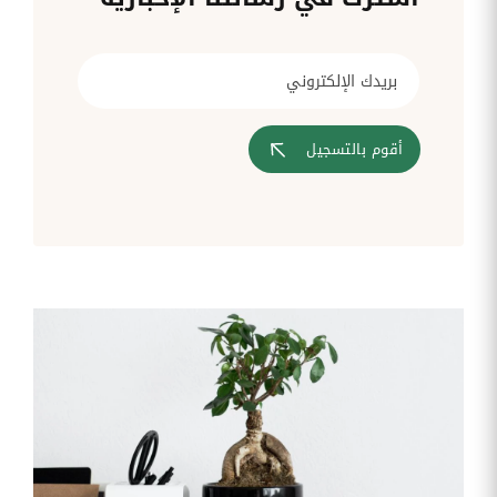
قم بإدارة
تحويل
متابعة
الشركات
الوثائق
طلبات
أفضل
الإدارية
تدخلات
لمسارات
بشكل
تكنولوجيا
تدريب
عمليات
أوتوماتيكي
المعلومات
موظفيك
المصادقة
إلى
تنسيقات
رقمية
أقوم بالتسجيل
مراقبة
تقارير
آراء
الدخول
النفقات
الموظفين
رقمنة إدارة
جس نبض
تقارير
موظفيك
النفقات
الرواتب
و
التعويض
اعداد
الرواتب
بشكل
أسهل
المهام