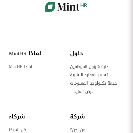
حلول
لماذا MintHR
إدارة شؤون الموظفين
لماذا MintHR
تسيير الموارد البشرية
خدمة تكنولوجيا المعلومات
عرض المزيد...
شركة
شركاء
من نحن؟
كن شريكا