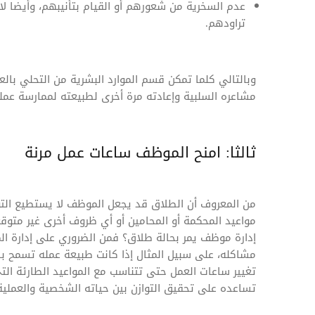
عدم السخرية من شعورهم أو القيام بتأنيبهم، وأيضا ل
تراودهم.
وبالتالي كلما تمكن قسم الموارد البشرية من التحلي ب
مشاعره السلبية وإعادته مرة أخرى لطبيعته لممارسة عمله
ثالثا: امنح الموظف ساعات عمل مرنة
من المعروف أن الطلاق قد يجعل الموظف لا يستطيع التو
مواعيد المحكمة أو المحامين أو أي ظروف أخرى غير متوقع
إدارة موظف يمر بحالة طلاق؟ فمن الضروري على إدارة ال
مشاكله، على سبيل المثال إذا كانت طبيعة عمله تسمح با
تغيير ساعات العمل حتى تتناسب مع المواعيد الطارئة ا
تساعده على تحقيق التوازن بين حياته الشخصية والعملية