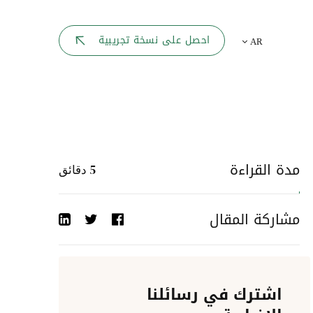
بوابة الموظف
احصل على نسخة تجريبية
AR
يك
لوحه القيادة
تقارير الموارد البشرية
ل كل موظف
ربط المواقع
ات إلى
مدة القراءة
5
دقائق
أحداث الشركة
مشاركة المقال
دليل الشركات
عمليات المصادقة
اشترك في رسائلنا