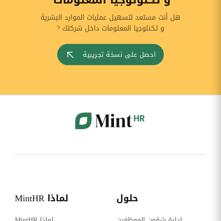
هل أنت مستعد لتسهيل عمليات الموارد البشرية
و تكنلوجيا المعلومات داخل شركتك ?
احصل على نسخة تجريبية
حلول
لماذا MintHR
إدارة شؤون الموظفين
لماذا MintHR