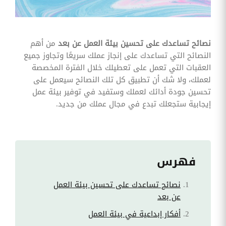
وقوائم
الاختيار
تحسين
متابعة
نصائح تساعدك على تحسين بيئة العمل عن بعد
من أهم
مهام
النصائح التي تساعدك على إنجاز عملك سريعًا وتجاوز جميع
وقوائم
التحقق
العقبات التي تعمل على تعطيلك خلال الفترة المخصصة
الخاصة
لعملك، ولا شك أن تطبيق كل تلك النصائح سيعمل على
بالموارد
البشرية
تحسين جودة أدائك لعملك وستفيد في توفير بيئة عمل
إيجابية ستجعلك تبدع في مجال عملك من جديد.
تتبع
التأمين
الصحي
قم بتتبع
طلبات
فهرس
استرداد
تكاليف
الرعاية
نصائح تساعدك على تحسين بيئة العمل
عن بعد
أفكار إبداعية في بيئة العمل