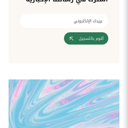
قم بإدارة
تحويل
متابعة
الشركات
الوثائق
طلبات
أفضل
الإدارية
تدخلات
لمسارات
بشكل
تكنولوجيا
تدريب
عمليات
أوتوماتيكي
المعلومات
موظفيك
المصادقة
إلى
تنسيقات
رقمية
أقوم بالتسجيل
مراقبة
تقارير
آراء
الدخول
النفقات
الموظفين
رقمنة إدارة
جس نبض
تقارير
موظفيك
النفقات
الرواتب
و
التعويض
اعداد
الرواتب
بشكل
أسهل
المهام