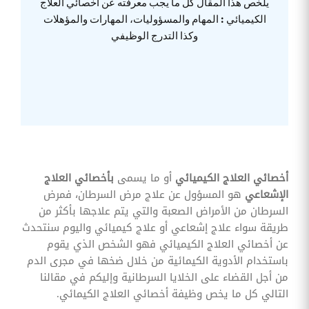
يلخص هذا المقال كل ما يجب معرفته عن أخصائي العلاج
وقوائم
الكيميائي : المهام والمسؤوليات، المهارات والمؤهلات
الاختيار
وكذا التدرج الوظيفي
تحسين
متابعة
مهام
وقوائم
التحقق
الخاصة
بالموارد
البشرية
تتبع
التأمين
الصحي
أخصائي العلاج الكيميائي
أو ما يسمى
بأخصائي العلاج
الإشعاعي
هو المسؤول عن علاج مرض السرطان، فمرض
قم بتتبع
طلبات
السرطان من الأمراض الصعبة والتي يتم علاجها بأكثر من
استرداد
طريقة سواء علاج إشعاعي أو علاج كيميائي واليوم سنتحدث
تكاليف
الرعاية
عن أخصائي العلاج الكيميائي فهو الشخص الذي يقوم
باستخدام الأدوية الكيمائية من خلال ضخها في مجرى الدم
من أجل القضاء على الخلايا السرطانية وإليكم في مقالنا
التالي كل ما يخص وظيفة أخصائي العلاج الكيمائي.