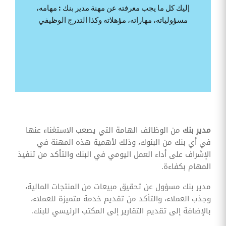
وقوائم
إليك كل ما يجب معرفته عن مهنة مدير بنك : مهامه،
الاختيار
مسؤولياته، مهاراته، مؤهلاته وكذا التدرج الوظيفي
تحسين
متابعة
مهام
وقوائم
التحقق
الخاصة
بالموارد
البشرية
تتبع
التأمين
الصحي
مدير بنك
من الوظائف الهامة التي يصعب الاستغناء عنها
في أي بنك من البنوك، وذلك لأهمية هذه المهنة في
قم بتتبع
طلبات
الإشراف على أداء العمل اليومي في البنك والتأكد من تنفيذ
استرداد
المهام بكفاءة.
تكاليف
الرعاية
مدير بنك مسؤول عن تحقيق مبيعات من المنتجات المالية،
وجذب العملاء، والتأكد من تقديم خدمة متميزة للعملاء،
بالإضافة إلى تقديم التقارير إلى المكتب الرئيسي للبنك.