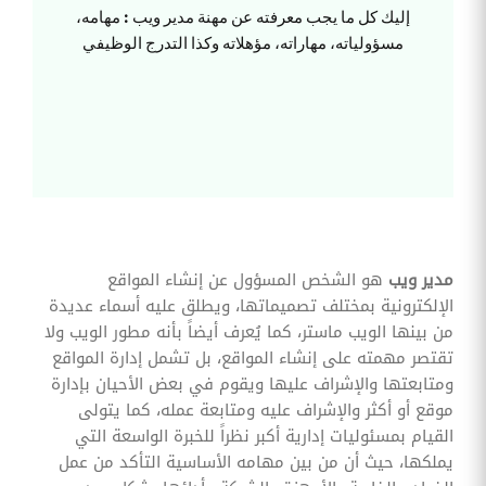
وقوائم
إليك كل ما يجب معرفته عن مهنة مدير ويب : مهامه،
الاختيار
مسؤولياته، مهاراته، مؤهلاته وكذا التدرج الوظيفي
تحسين
متابعة
مهام
وقوائم
التحقق
الخاصة
بالموارد
البشرية
تتبع
التأمين
الصحي
مدير ويب
هو الشخص المسؤول عن إنشاء المواقع
الإلكترونية بمختلف تصميماتها، ويطلق عليه أسماء عديدة
قم بتتبع
طلبات
من بينها الويب ماستر، كما يُعرف أيضاً بأنه مطور الويب ولا
استرداد
تقتصر مهمته على إنشاء المواقع، بل تشمل إدارة المواقع
تكاليف
الرعاية
ومتابعتها والإشراف عليها ويقوم في بعض الأحيان بإدارة
موقع أو أكثر والإشراف عليه ومتابعة عمله، كما يتولى
القيام بمسئوليات إدارية أكبر نظراً للخبرة الواسعة التي
يملكها، حيث أن من بين مهامه الأساسية التأكد من عمل