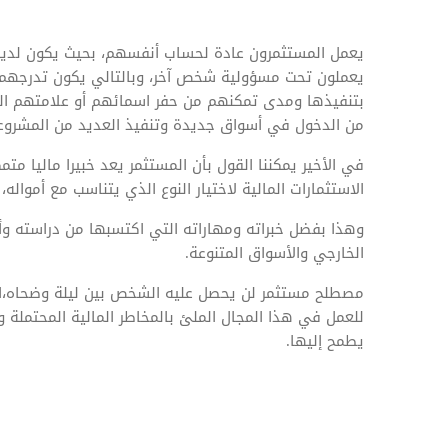
يعمل المستثمرون عادة لحساب أنفسهم، بحيث يكون لديه م
يعملون تحت مسؤولية شخص آخر، وبالتالي يكون تدرجه
بتنفيذها ومدى تمكنهم من حفر اسمائهم أو علامتهم التج
من الدخول في أسواق جديدة وتنفيذ العديد من المشروعات
في الأخير يمكننا القول بأن المستثمر يعد خبيرا ماليا م
الاستثمارات المالية لاختيار النوع الذي يتناسب مع أموال
وهذا بفضل خبراته ومهاراته التي اكتسبها من دراسته وأب
الخارجي والأسواق المتنوعة.
مصطلح مستثمر لن يحصل عليه الشخص بين ليلة وضحاه،ا
للعمل في هذا المجال الملئ بالمخاطر المالية المحتملة 
يطمح إليها.