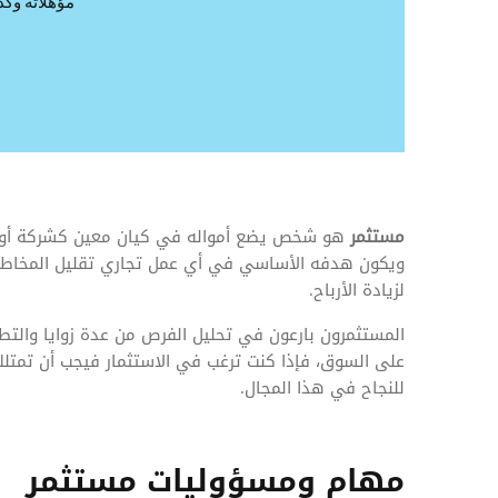
المهام وقوائم الاختيار
مؤهلاته وكذ
تحسين متابعة مهام وقوائم التحقق الخاصة
بالموارد البشرية
تتبع التأمين الصحي
قم بتتبع طلبات استرداد تكاليف الرعاية
مستثمر
هو شخص يضع أمواله في كيان معين كشركة أو م
ويكون هدفه الأساسي في أي عمل تجاري تقليل المخاطر وز
لزيادة الأرباح.
المستثمرون بارعون في تحليل الفرص من عدة زوايا والتطلع
على السوق، فإذا كنت ترغب في الاستثمار فيجب أن تمتلك
للنجاح في هذا المجال.
مهام ومسؤوليات مستثمر