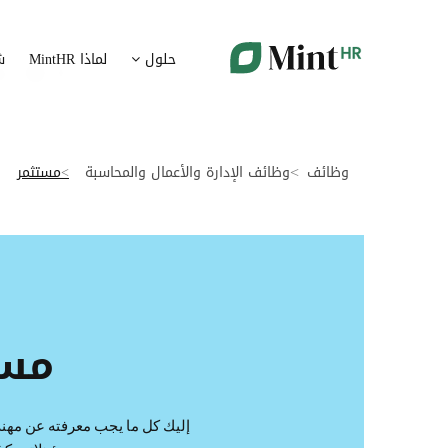
شؤون الموظفين
ت
حلول
لماذا MintHR
ش
بيانات الموارد البشرية ممركزة في بوابة واحدة
قم برقمنة 
الإجازات و الغيابات
إ
قم برقمنة إدارة الإجازات و الغيابات
قم بتسهيل
وظائف
وظائف الإدارة والأعمال والمحاسبة
مستثمر
ت
تدبير الوثائق
ضمان متاب
قم بإدارة الوثائق الإدارية بشكل أوتوماتيكي
تقارير النفقات
آ
رقمنة إدارة تقارير النفقات
جس نبض 
مست
الرواتب و التعويض
اعداد الرواتب بشكل أسهل
إليك كل ما يجب معرفته عن مهنة 