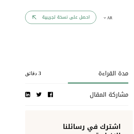
بوابة الموظف
احصل على نسخة تجريبية
AR
يك
لوحه القيادة
تقارير الموارد البشرية
ل كل موظف
ربط المواقع
ات إلى
مدة القراءة
3
دقائق
أحداث الشركة
مشاركة المقال
دليل الشركات
عمليات المصادقة
اشترك في رسائلنا