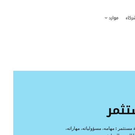
وظيف
أجهزة
ركاء
موارد
عملية التوظيف الخاصة بك
إدارة أسطول الاعلاميات الخاصة بموظف
بسهولة
دماج الموظفين الجدد
برامج
 ادماج موظفيك الجدد
وضع قائمة البرامج المستخدمة من قب
كوين
تتبع التدخلات
عة أفضل لمسارات تدريب موظفيك
تحويل طلبات تدخلات تكنولوجيا المعلوم
تنسيقات رقمية
راء الموظفين
موظفيك
ثمر
مستثمر : مهامه، مسؤولياته، مهاراته،