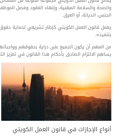
يعالج قانون العمل الكويتي مجموعة متنوعة من المسائل الم
المهام وقوائم الاختيار
والصحة والسلامة المهنية، وإنهاء العقود وفصل الموظفين
تحسين متابعة مهام وقوائم التحقق الخاصة
الجنس، الديانة، أو العرق.
بالموارد البشرية
يعمل قانون العمل الكويتي كإطار تشريعي لحماية حقوق ال
تتبع التأمين الصحي
بتنفيذه.
قم بتتبع طلبات استرداد تكاليف الرعاية
من المهم أن يكون الجميع على دراية بحقوقهم وواجباتهم
يساهم الالتزام الصادق بأحكام هذا القانون في تعزيز الت
أنواع الإجازات في قانون العمل الكويتي