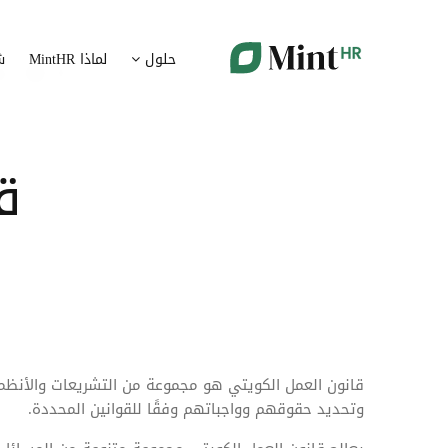
شؤون الموظفين
ت
حلول
لماذا MintHR
ش
بيانات الموارد البشرية ممركزة في بوابة واحدة
قم برقمنة 
الإجازات و الغيابات
إ
قم برقمنة إدارة الإجازات و الغيابات
قم بتسهيل
ق
ت
تدبير الوثائق
ضمان متاب
قم بإدارة الوثائق الإدارية بشكل أوتوماتيكي
تقارير النفقات
آ
رقمنة إدارة تقارير النفقات
جس نبض 
الرواتب و التعويض
قانون العمل الكويتي هو مجموعة من التشريعات والأنظمة
وتحديد حقوقهم وواجباتهم وفقًا للقوانين المحددة.
اعداد الرواتب بشكل أسهل