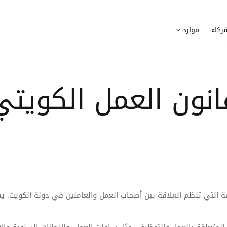
وظيف
أجهزة
ركاء
موارد
عملية التوظيف الخاصة بك
إدارة أسطول الاعلاميات الخاصة بموظف
بسهولة
دماج الموظفين الجدد
برامج
 ادماج موظفيك الجدد
انون العمل الكويتي
وضع قائمة البرامج المستخدمة من قب
كوين
تتبع التدخلات
عة أفضل لمسارات تدريب موظفيك
تحويل طلبات تدخلات تكنولوجيا المعلوم
تنسيقات رقمية
راء الموظفين
موظفيك
 التي تنظم العلاقة بين أصحاب العمل والعاملين في دولة الكويت. يه