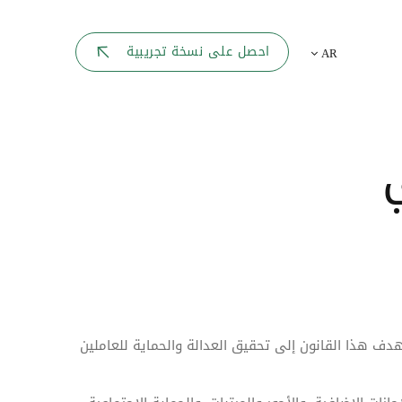
بوابة الموظف
احصل على نسخة تجريبية
AR
يك
لوحه القيادة
تقارير الموارد البشرية
ل كل موظف
ربط المواقع
ات إلى
أحداث الشركة
دليل الشركات
دف هذا القانون إلى تحقيق العدالة والحماية للعاملين
عمليات المصادقة