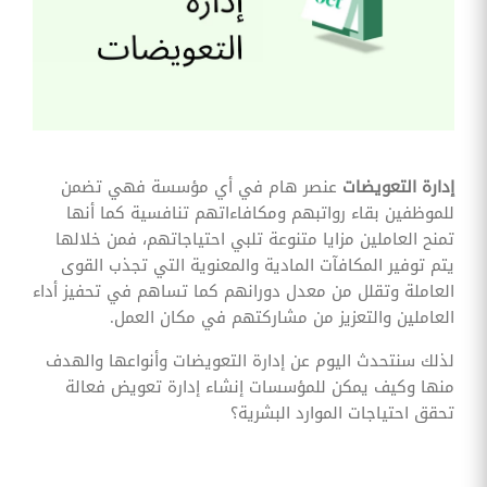
وقوائم
الاختيار
تحسين
متابعة
مهام
وقوائم
التحقق
الخاصة
بالموارد
إدارة التعويضات
عنصر هام في أي مؤسسة فهي تضمن
البشرية
للموظفين بقاء رواتبهم ومكافاءاتهم تنافسية كما أنها
تتبع
تمنح العاملين مزايا متنوعة تلبي احتياجاتهم، فمن خلالها
التأمين
يتم توفير المكافآت المادية والمعنوية التي تجذب القوى
الصحي
العاملة وتقلل من معدل دورانهم كما تساهم في تحفيز أداء
قم بتتبع
العاملين والتعزيز من مشاركتهم في مكان العمل.
طلبات
استرداد
لذلك سنتحدث اليوم عن إدارة التعويضات وأنواعها والهدف
تكاليف
الرعاية
منها وكيف يمكن للمؤسسات إنشاء إدارة تعويض فعالة
تحقق احتياجات الموارد البشرية؟