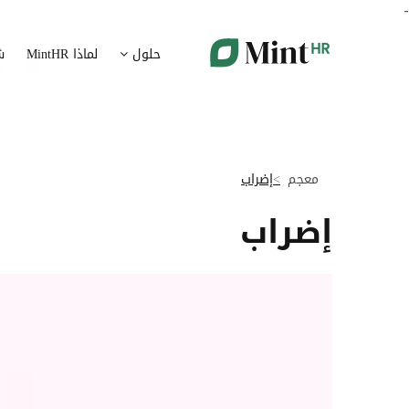
-
شؤون الموظفين
ت
حلول
لماذا MintHR
ش
بيانات الموارد البشرية ممركزة في بوابة واحدة
قم برقمنة 
الإجازات و الغيابات
إ
قم برقمنة إدارة الإجازات و الغيابات
قم بتسهيل
معجم
إضراب
ت
تدبير الوثائق
إضراب
ضمان متاب
قم بإدارة الوثائق الإدارية بشكل أوتوماتيكي
تقارير النفقات
آ
رقمنة إدارة تقارير النفقات
جس نبض 
الرواتب و التعويض
اعداد الرواتب بشكل أسهل