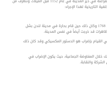
شهد العالم أول إضرابات في التاريخ تم تنظيمها بعهد الفراعنة في دير المدينة في عام 1152 قبل الميلاد، ونتعرف من
ية التاريخية لهذا الإجراء:
تم استخدام كلمة (إضراب) في اللغة الإنجليزية في عام 1768 وكان ذلك حين قام بحارة في مدينة لندن بشل
ظاهرات قد خرجت أيضاً في نفس المدينة.
ي القيام بإضراب هو الدستور المكسيكي وقد كان ذلك
لك خلال المفاوضة الجماعية، حيث يكون الإضراب في
 الشركة والنقابة.