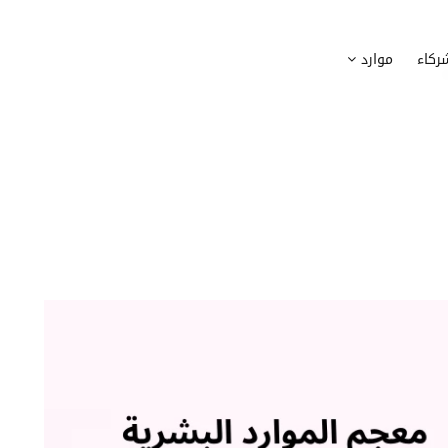
وظيف
أجهزة
ركاء
موارد
عملية التوظيف الخاصة بك
إدارة أسطول الاعلاميات الخاصة بموظف
بسهولة
دماج الموظفين الجدد
برامج
 ادماج موظفيك الجدد
وضع قائمة البرامج المستخدمة من قب
كوين
تتبع التدخلات
عة أفضل لمسارات تدريب موظفيك
تحويل طلبات تدخلات تكنولوجيا المعلوم
تنسيقات رقمية
راء الموظفين
موظفيك