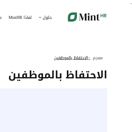
-
شؤون الموظفين
ت
حلول
لماذا MintHR
ش
بيانات الموارد البشرية ممركزة في بوابة واحدة
قم برقمنة 
الإجازات و الغيابات
إ
قم برقمنة إدارة الإجازات و الغيابات
قم بتسهيل
معجم
الاحتفاظ بالموظفين
ت
تدبير الوثائق
الاحتفاظ بالموظفين
ضمان متاب
قم بإدارة الوثائق الإدارية بشكل أوتوماتيكي
تقارير النفقات
آ
رقمنة إدارة تقارير النفقات
جس نبض 
الرواتب و التعويض
اعداد الرواتب بشكل أسهل