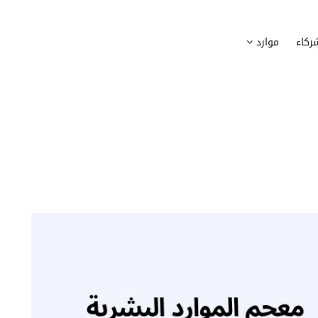
وظيف
أجهزة
ركاء
موارد
عملية التوظيف الخاصة بك
إدارة أسطول الاعلاميات الخاصة بموظف
بسهولة
دماج الموظفين الجدد
برامج
 ادماج موظفيك الجدد
وضع قائمة البرامج المستخدمة من قب
كوين
تتبع التدخلات
عة أفضل لمسارات تدريب موظفيك
تحويل طلبات تدخلات تكنولوجيا المعلوم
تنسيقات رقمية
راء الموظفين
موظفيك