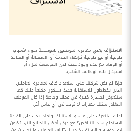
وقوائم
الاختيار
تحسين
متابعة
مهام
وقوائم
التحقق
الخاصة
بالموارد
الاستنزاف
يعني مغادرة الموظفين للمؤسسة سواء لأسباب
البشرية
طوعية أو غير طوعية كإنهاء الخدمة أو الاستقالة أو التقاعد
تتبع
أو الوفاة مع عدم وجود خطة لدى المؤسسة لملء أو
التأمين
استبدال تلك الوظائف الشاغرة.
الصحي
فإذا لم تكن شركتك على استعداد كاف لمغادرة العاملين
قم بتتبع
طلبات
الذين يخططون للاستقالة فهذا سيكون مكلفاً عليك كما
استرداد
ستتعرض لخسارة كبيرة في عملك وخاصة إذا كان الموظف
تكاليف
الرعاية
المغادر يمتلك مهارات لا توجد في أي عامل آخر.
لذلك سنتعرف على ما هو الاستنزاف ولماذا يجب على القادة
الاهتمام بهذا التناقص؟ مع عرض أفضل النصائح التي تضمن
لأي مؤسسة الاستفادة من استنزاف العاملين والتحسين من