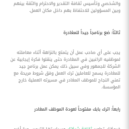
والشخصي وتأسيس ثقافة التقدير والاحترام والثقة بينهم
وبين المسؤولين للاحتفاظ بهم داخل مكان العمل.
ثالثاً: ضع برنامجاً جيداً للمغادرة
يجب على أي صاحب عمل أن يتمتع بالنزاهة أثناء معاملته
لموظفيه الراغبين في المغادرة حتى ينقلوا فكرة إيجابية عن
الشركة للجمهور وفي سبيل ذلك يمكن عمل برنامج جيد
للمغادرة يسمح للعاملين ترك العمل وفق شروط مريحة مع
تمني النجاح للموظف المغادر في مسيرته العملية خارج
المؤسسة.
رابعاً: اترك بابك مفتوحاً لعودة الموظف المغادر
فيمكنك تطوير
ثقافة شركتك
وسياستها للترحيب مرة أخرى