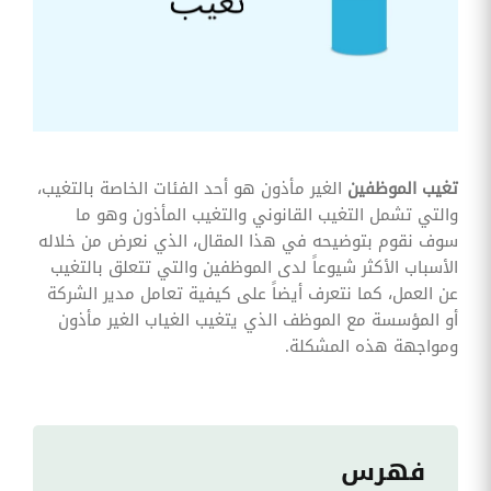
وقوائم
الاختيار
تحسين
متابعة
مهام
وقوائم
التحقق
الخاصة
بالموارد
تغيب الموظفين
الغير مأذون هو أحد الفئات الخاصة بالتغيب،
البشرية
والتي تشمل التغيب القانوني والتغيب المأذون وهو ما
تتبع
سوف نقوم بتوضيحه في هذا المقال، الذي نعرض من خلاله
التأمين
الأسباب الأكثر شيوعاً لدى الموظفين والتي تتعلق بالتغيب
الصحي
عن العمل، كما نتعرف أيضاً على كيفية تعامل مدير الشركة
قم بتتبع
أو المؤسسة مع الموظف الذي يتغيب الغياب الغير مأذون
طلبات
ومواجهة هذه المشكلة.
استرداد
تكاليف
الرعاية
فهرس