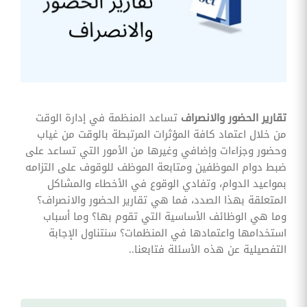
وقوائم
الاختيار
تحسين
متابعة
مهام
وقوائم
التحقق
الخاصة
بالموارد
تقارير الحضور والانصراف
تساعد المنظمة في إدارة الوقت
البشرية
من خلال اعتماد كافة المؤثرات المرتبطة بالوقت من غياب
تتبع
وحضور وجزاءات وإضافي وغيرها من الأمور التي تساعد على
التأمين
ضبط دوام الموظفين ومتابعة الموظف للوقوف على التزامه
الصحي
بمواعيد الدوام، وتفادي الوقوع في الأخطاء والمشاكل
قم بتتبع
المتعلقة بهذا الصدد، فما هي تقارير الحضور والانصراف؟
طلبات
وما هي الوظائف الأساسية التي تقوم بها؟ وما أسباب
استرداد
تكاليف
استخدامها واعتمادها في المنظمات؟ سنتناول الإجابة
الرعاية
التفصيلية عن هذه الأسئلة فتابعنا..