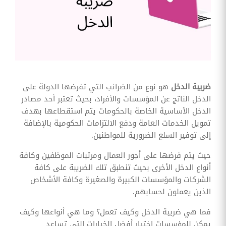
وقوائم
الاختيار
تحسين
متابعة
مهام
وقوائم
التحقق
الخاصة
بالموارد
ضريبة الدخل
هو نوع من الضرائب التي تفرضها الدولة على
البشرية
الدخل الناتج عن المؤسسات والأفراد، بحيث تعتبر أحد مصادر
تتبع
الدخل الأساسية الخاصة بالحكومات يتم استقطاعها بهدف
التأمين
تمويل الخدمات العامة ودفع الالتزامات الحكومية بالإضافة
الصحي
إلى توفير السلع الضرورية للمواطنين.
قم بتتبع
طلبات
حيث يتم فرضها على أجور العمال ومرتبات الموظفين وكافة
استرداد
أنواع الدخل الأخرى بحيث تنطبق تلك الضريبة على كافة
تكاليف
الرعاية
الشركات والمؤسسات الكبيرة والصغيرة وكافة الأشخاص
الذين يعملون لحسابهم.
فما هي ضريبة الدخل وكيف تعمل؟ وما هي أنواعها وكيف
يمكن للمؤسسات اختيار أفضل الخيارات التي تساعد