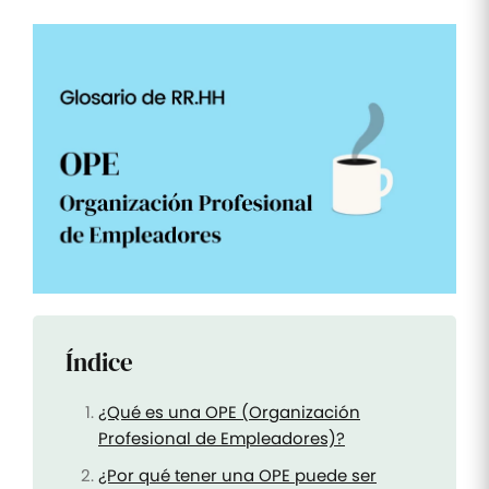
Tareas
y listas
de
control
Optimiza
tus tareas
y listas de
control de
RR.HH
Mutuas
Supervisa
los
reembolsos
de las
mutuas
Índice
¿Qué es una OPE (Organización
Profesional de Empleadores)?
¿Por qué tener una OPE puede ser