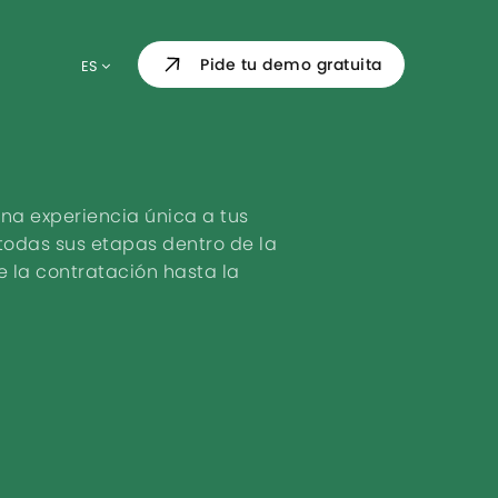
Acceso Personal
Pide tu demo gratuita
ES
Dashboard
Informes e indicadores de HR
os
una experiencia única a tus
Integraciones
odas sus etapas dentro de la
 la contratación hasta la
o de las
Calendario compartid
Directorio de contactos
Validaciones y seguimientos