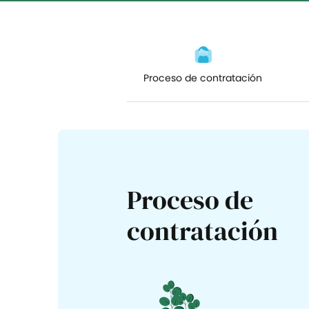
Tareas y listas de control
Optimiza tus tareas y listas de control de
RR.HH
Proceso de contratación
Mutuas
Supervisa los reembolsos de las mutuas
Proceso de
contratación