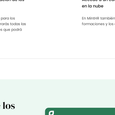
en la nube
para los
En MintHR también
arás todas las
formaciones y los
os que podrá
 los