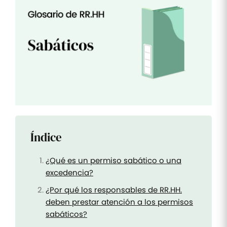
Tareas
y listas
de
control
Optimiza
tus tareas
y listas de
control de
RR.HH
Mutuas
Supervisa
Índice
los
reembolsos
de las
mutuas
¿Qué es un permiso sabático o una
excedencia?
¿Por qué los responsables de RR.HH.
deben prestar atención a los permisos
sabáticos?