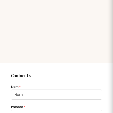
des
interventions
d'entrepri
Assurez un
documents
Digitalisez les
meilleur suivi
demandes
des parcours
Automatisez
Processus
et le suivi
de formation
la gestion de
des
de
de vos
vos
interventions
collaborateurs
documents
validation
IT
administratifs
Notes
Engagement
Contrôle
de
collaborateur
d'accès
frais
Prenez le
pouls du
Dématérialisez
moral de vos
la gestion de
collaborateurs
vos notes de
frais
Contact Us
Paie et
rémunération
Nom
*
Simplifiez et
coordonnez
la
préparation
Prénom
*
de votre
paie