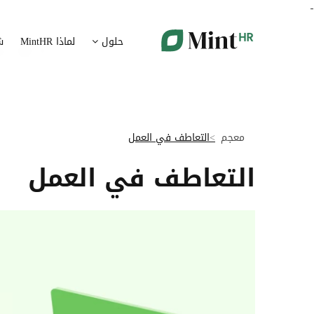
-
شؤون الموظفين
ت
حلول
لماذا MintHR
ش
بيانات الموارد البشرية ممركزة في بوابة واحدة
قم برقمنة 
الإجازات و الغيابات
إ
قم برقمنة إدارة الإجازات و الغيابات
قم بتسهيل
معجم
التعاطف في العمل
ت
تدبير الوثائق
التعاطف في العمل
ضمان متاب
قم بإدارة الوثائق الإدارية بشكل أوتوماتيكي
تقارير النفقات
آ
رقمنة إدارة تقارير النفقات
جس نبض 
الرواتب و التعويض
اعداد الرواتب بشكل أسهل