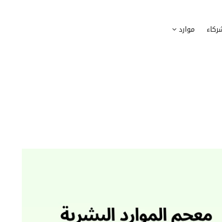
وظيف
أجهزة
ركاء
موارد
عملية التوظيف الخاصة بك
إدارة أسطول الاعلاميات الخاصة بموظف
بسهولة
دماج الموظفين الجدد
برامج
 ادماج موظفيك الجدد
وضع قائمة البرامج المستخدمة من قب
كوين
تتبع التدخلات
عة أفضل لمسارات تدريب موظفيك
تحويل طلبات تدخلات تكنولوجيا المعلوم
تنسيقات رقمية
راء الموظفين
موظفيك