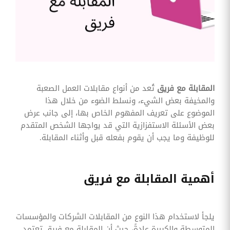
وقوائم
الاختيار
تحسين
متابعة
مهام
وقوائم
التحقق
الخاصة
بالموارد
المقابلة مع فريق
تُعد من أنواع مقابلات العمل الصعبة
البشرية
والمخيفة بعض الشيء، ونسلط الضوء من خلال هذا
تتبع
الموضوع على تعريف المفهوم الخاص بها، إلى جانب عرض
التأمين
بعض الأسئلة الاستفزازية التي قد يواجها الشخص المتقدم
الصحي
للوظيفة وما يجب أن يقوم بفعله قبل وأثناء المقابلة.
قم بتتبع
طلبات
استرداد
تكاليف
أهمية المقابلة مع فريق
الرعاية
يلجأ لاستخدام هذا النوع من المقابلات الشركات والمؤسسات
المتوسطة والكبيرة عادةً، حيث أن المقابلة مع فريق تعتمد