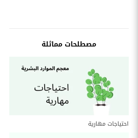
مصطلحات مماثلة
احتیاجات مھاریة