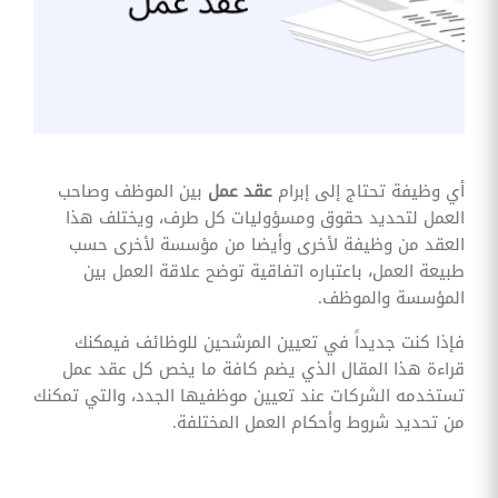
وقوائم
الاختيار
تحسين
متابعة
مهام
وقوائم
التحقق
الخاصة
بالموارد
أي وظيفة تحتاج إلى إبرام
عقد عمل
بين الموظف وصاحب
البشرية
العمل لتحديد حقوق ومسؤوليات كل طرف، ويختلف هذا
تتبع
العقد من وظيفة لأخرى وأيضا من مؤسسة لأخرى حسب
التأمين
طبيعة العمل، باعتباره اتفاقية توضح علاقة العمل بين
الصحي
المؤسسة والموظف.
قم بتتبع
طلبات
فإذا كنت جديداً في تعيين المرشحين للوظائف فيمكنك
استرداد
قراءة هذا المقال الذي يضم كافة ما يخص كل عقد عمل
تكاليف
الرعاية
تستخدمه الشركات عند تعيين موظفيها الجدد، والتي تمكنك
من تحديد شروط وأحكام العمل المختلفة.