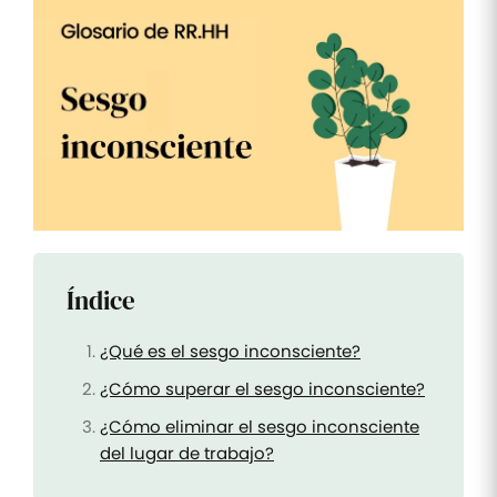
Tareas
y listas
de
control
Optimiza
tus tareas
y listas de
control de
RR.HH
Mutuas
Supervisa
Índice
los
reembolsos
de las
mutuas
¿Qué es el sesgo inconsciente?
¿Cómo superar el sesgo inconsciente?
¿Cómo eliminar el sesgo inconsciente
del lugar de trabajo?