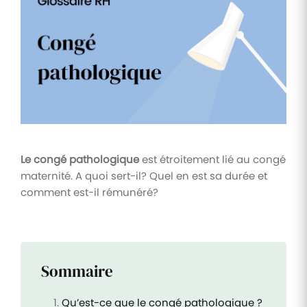
Tâches
et
check-
lists
Optimisez
le suivi de
vos
tâches et
check-
lists RH
Le congé pathologique
est étroitement lié au congé
Suivi
maternité. A quoi sert-il? Quel en est sa durée et
mutuelle
comment est-il rémunéré?
Suivez les
demandes de
remboursement
de soins
Sommaire
Qu’est-ce que le congé pathologique ?