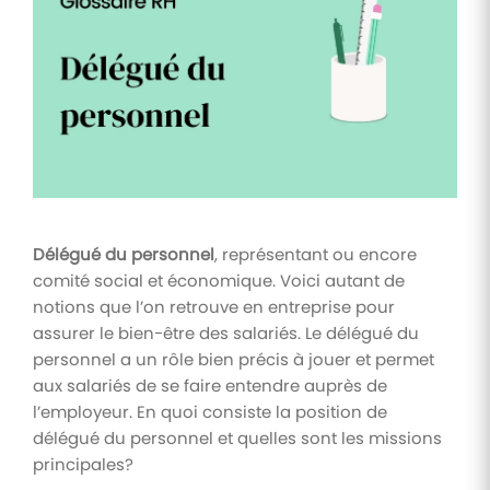
Tâches
et
check-
lists
Optimisez
le suivi de
vos
tâches et
check-
lists RH
Délégué du personnel
, représentant ou encore
Suivi
comité social et économique. Voici autant de
mutuelle
notions que l’on retrouve en entreprise pour
assurer le bien-être des salariés. Le délégué du
Suivez les
demandes de
personnel a un rôle bien précis à jouer et permet
remboursement
aux salariés de se faire entendre auprès de
de soins
l’employeur. En quoi consiste la position de
délégué du personnel et quelles sont les missions
principales?