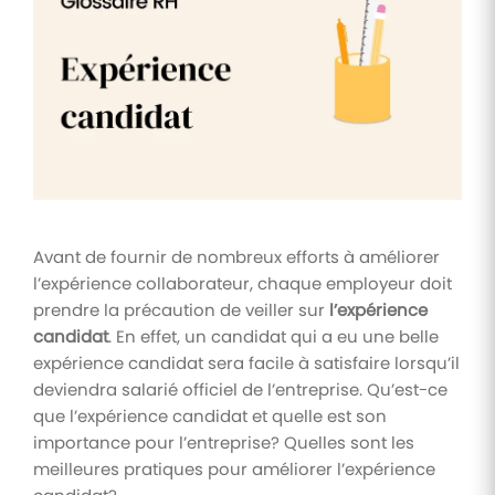
Tâches
et
check-
lists
Optimisez
le suivi de
vos
tâches et
check-
lists RH
Avant de fournir de nombreux efforts à améliorer
Suivi
l’expérience collaborateur, chaque employeur doit
mutuelle
prendre la précaution de veiller sur
l’expérience
candidat
. En effet, un candidat qui a eu une belle
Suivez les
demandes de
expérience candidat sera facile à satisfaire lorsqu’il
remboursement
deviendra salarié officiel de l’entreprise. Qu’est-ce
de soins
que l’expérience candidat et quelle est son
importance pour l’entreprise? Quelles sont les
meilleures pratiques pour améliorer l’expérience