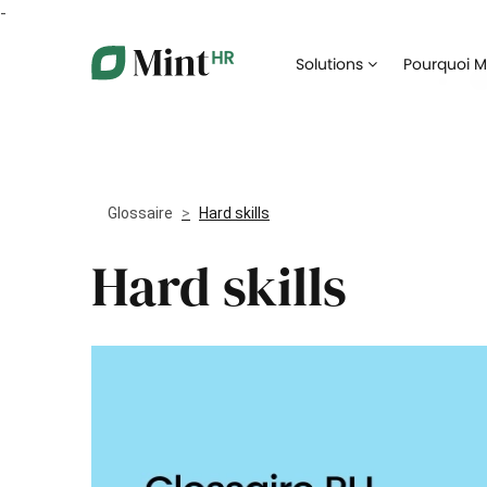
-
Core HR
Solutions
Pourquoi Mi
Centralisez vos données RH dans un portail
Digitalis
unique
recrute
Congés et absences
Digitalisez votre gestion des congés et
Facilitez
absences
collabor
Glossaire
Hard skills
Gestion des documents
Hard skills
Assurez 
Automatisez la gestion de vos documents
formatio
administratifs
Notes de frais
Dématérialisez la gestion de vos notes de
Prenez l
frais
collabor
Paie et rémunération
Simplifiez et coordonnez la préparation de