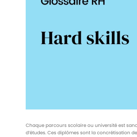
votre paie
Tâches et check-lists
Optimisez le suivi de vos tâches et check-
lists RH
Suivi mutuelle
Suivez les demandes de remboursement de
soins
Chaque parcours scolaire ou université est sanc
d’études. Ces diplômes sont la concrétisation de