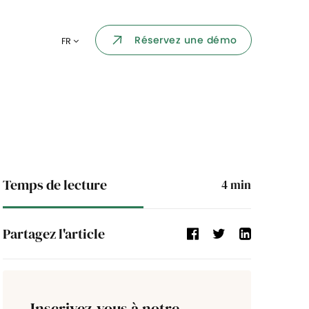
Portail collaborateur
Réservez une démo
FR
ormatique
Dashboard
KPI et reportings
par chaque
Intégration
ns
i des
Temps de lecture
4
min
Événement d'entreprise
Partagez l'article
Annuaire d'entreprise
Processus de validation
Inscrivez-vous à notre